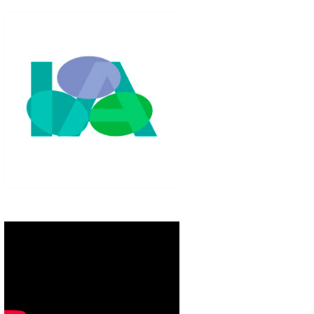
IGLO XXI.
PETENCIAS
 MODELO 6-9
00 DE
ORES EN TU
IMIENTO EN
S PÚBLICAS
IENTO DEL
NOS PARA
ZGO
ERAZGO
ZGO