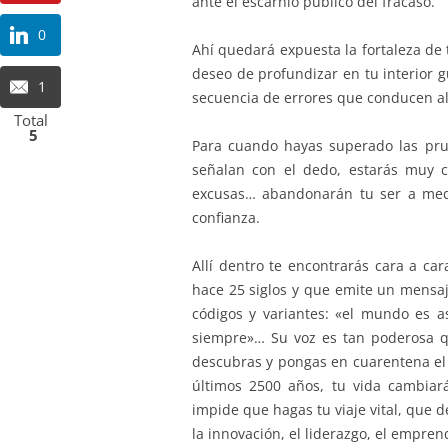
ante el escarnio público del fracaso.
0
Ahí quedará expuesta la fortaleza de t
deseo de profundizar en tu interior g
1
secuencia de errores que conducen al 
Total
5
Para cuando hayas superado las pru
señalan con el dedo, estarás muy ce
excusas… abandonarán tu ser a medi
confianza.
Allí dentro te encontrarás cara a ca
hace 25 siglos y que emite un mensaje
códigos y variantes: «el mundo es as
siempre»… Su voz es tan poderosa q
descubras y pongas en cuarentena el
últimos 2500 años, tu vida cambia
impide que hagas tu viaje vital, que d
la innovación, el liderazgo, el empren