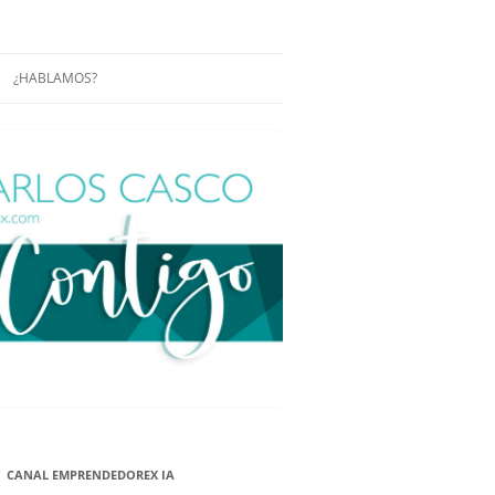
¿HABLAMOS?
RÁCTICAS Y
CONFERENCIAS
ENCIAS DE
CONÓCENOS UN POCO MÁS
O
ITORIAL EN
RACIÓN DE
ÓN
ÑA
EUROPEA.
NA NUEVA
NA NUEVA
CANAL EMPRENDEDOREX IA