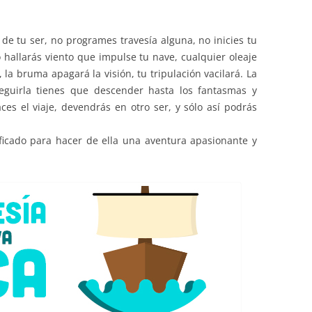
EDUCACIÓN PARA EL S
DESARROLLO DE COM
or de tu ser, no programes travesía alguna, no inicies tu
GENÉRICAS DESDE EL
 hallarás viento que impulse tu nave, cualquier oleaje
la bruma apagará la visión, tu tripulación vacilará. La
CÓMO CREAR 1.000.0
seguirla tienes que descender hasta los fantasmas y
NUEVOS EMPRENDED
ces el viaje, devendrás en otro ser, y sólo así podrás
PAÍS
GESTIÓN DEL CONOC
ificado para hacer de ella una aventura apasionante y
LAS ADMINITRACIONE
UN NUEVO ENTENDIM
LIDERAZGO
GLOSARIO DE TÉRMI
TRABAJAR EL LIDERA
TUS RASGOS DE LID
TU MAPA DE LIDERA