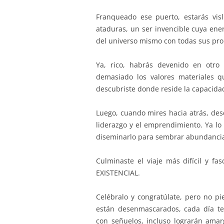
Franqueado ese puerto, estarás vi
ataduras, un ser invencible cuya ener
del universo mismo con todas sus pro
Ya, rico, habrás devenido en otro s
demasiado los valores materiales qu
descubriste donde reside la capacidad
Luego, cuando mires hacia atrás, desc
liderazgo y el emprendimiento. Ya lo 
diseminarlo para sembrar abundanci
Culminaste el viaje más difícil y f
EXISTENCIAL.
Celébralo y congratúlate, pero no p
están desenmascarados, cada día te
con señuelos, incluso lograrán amarg