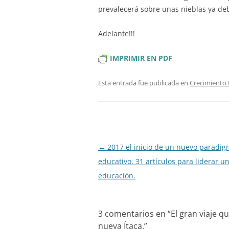
prevalecerá sobre unas nieblas ya deb
Adelante!!!
IMPRIMIR EN PDF
Esta entrada fue publicada en
Crecimiento 
Navegación
←
2017 el inicio de un nuevo paradi
de
educativo. 31 artículos para liderar 
entradas
educación.
3 comentarios en “
El gran viaje q
nueva Ítaca.
”