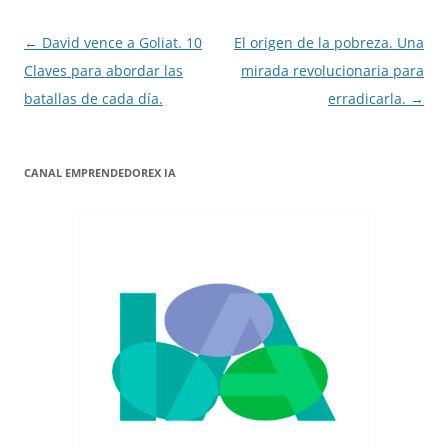
Navegación
←
David vence a Goliat. 10
El origen de la pobreza. Una
de
Claves para abordar las
mirada revolucionaria para
entradas
batallas de cada día.
erradicarla.
→
CANAL EMPRENDEDOREX IA