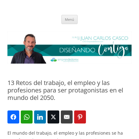
Saltar
al
El blog de Juan Carlos Casco
contenido
Nuestra visión sobre el Liderazgo y la Educación para el cambio
Menú
13 Retos del trabajo, el empleo y las
profesiones para ser protagonistas en el
mundo del 2050.
El mundo del trabajo, el empleo y las profesiones se ha