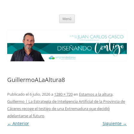
Saltar
al
El blog de Juan Carlos Casco
contenido
Nuestra visión sobre el Liderazgo y la Educación para el cambio
Menú
GuillermoALaAltura8
Publicado el
6 julio, 2026
a
1280 × 720
en
Estamos a la altura,
Guillermo | La Estrategia de Inteligencia Artificial de la Provincia de
Cáceres recoge el testigo de una Extremadura que decidió
adelantarse al futuro
.
← Anterior
Siguiente →