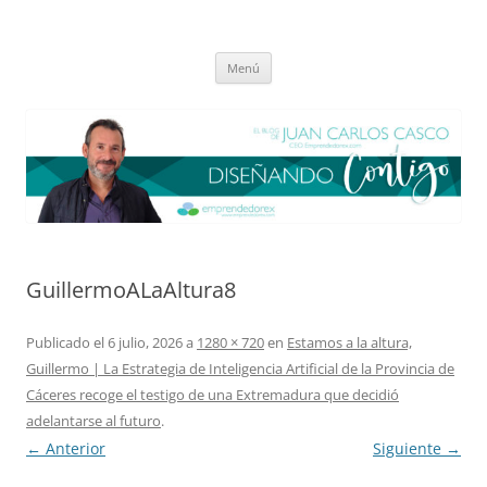
Saltar
al
El blog de Juan Carlos Casco
contenido
Nuestra visión sobre el Liderazgo y la Educación para el cambio
Menú
GuillermoALaAltura8
Publicado el
6 julio, 2026
a
1280 × 720
en
Estamos a la altura,
Guillermo | La Estrategia de Inteligencia Artificial de la Provincia de
Cáceres recoge el testigo de una Extremadura que decidió
adelantarse al futuro
.
← Anterior
Siguiente →