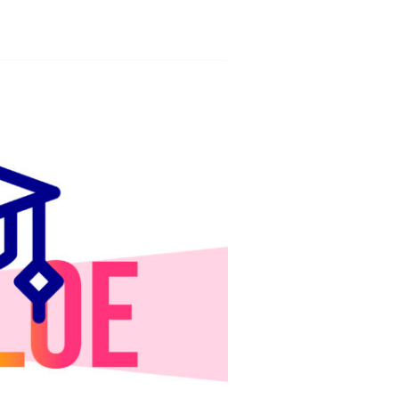
IGLO XXI.
PETENCIAS
 MODELO 6-9
00 DE
ORES EN TU
IMIENTO EN
S PÚBLICAS
IENTO DEL
NOS PARA
ZGO
ERAZGO
ZGO