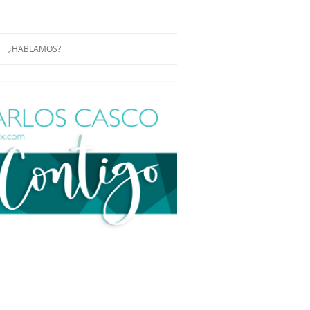
¿HABLAMOS?
RÁCTICAS Y
CONFERENCIAS
ENCIAS DE
CONÓCENOS UN POCO MÁS
O
ITORIAL EN
RACIÓN DE
ÓN
ÑA
EUROPEA.
NA NUEVA
NA NUEVA