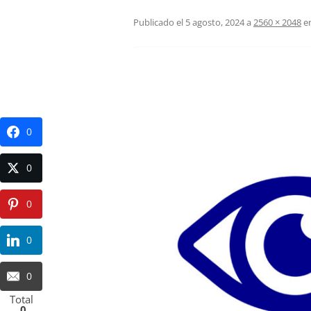
Publicado el
5 agosto, 2024
a
2560 × 2048
e
0
0
0
0
0
Total
0