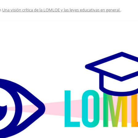
EDUCACIÓN PARA EL S
n
Una visión crítica de la LOMLOE y las leyes educativas en general.
.
DESARROLLO DE COM
GENÉRICAS DESDE EL
CÓMO CREAR 1.000.0
NUEVOS EMPRENDED
PAÍS
GESTIÓN DEL CONOC
LAS ADMINITRACIONE
UN NUEVO ENTENDIM
LIDERAZGO
GLOSARIO DE TÉRMI
TRABAJAR EL LIDERA
TUS RASGOS DE LID
TU MAPA DE LIDERA