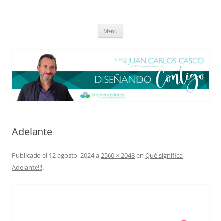
Saltar
al
El blog de Juan Carlos Casco
contenido
Nuestra visión sobre el Liderazgo y la Educación para el cambio
Menú
Adelante
Publicado el
12 agosto, 2024
a
2560 × 2048
en
Qué significa
Adelante!!!
.