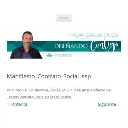
Saltar
al
El blog de Juan Carlos Casco
contenido
Nuestra visión sobre el Liderazgo y la Educación para el cambio
Menú
Manifiesto_Contrato_Social_esp
Publicado el
7 diciembre, 2020
a
2480 × 3508
en
Manifiesto del
Tercer Contrato Social de la Educación.
.
← Anterior
Siguiente →