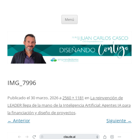
Saltar
al
El blog de Juan Carlos Casco
contenido
Nuestra visión sobre el Liderazgo y la Educación para el cambio
Menú
IMG_7996
Publicado el
30 marzo, 2026
a
2560 × 1181
en
La reinvención de
LEADER llega de la mano de la Inteligencia Artificial: Agentes IA para
la financiación y diseño de proyectos
.
← Anterior
Siguiente →