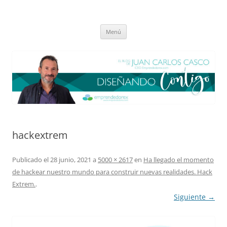
Saltar
al
El blog de Juan Carlos Casco
contenido
Nuestra visión sobre el Liderazgo y la Educación para el cambio
Menú
hackextrem
Publicado el
28 junio, 2021
a
5000 × 2617
en
Ha llegado el momento
de hackear nuestro mundo para construir nuevas realidades. Hack
Extrem.
.
Siguiente →