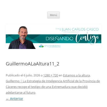
Saltar
al
El blog de Juan Carlos Casco
contenido
Nuestra visión sobre el Liderazgo y la Educación para el cambio
Menú
GuillermoALaAltura11_2
Publicado el
6 julio, 2026
a
1280 × 720
en
Estamos a la altura,
Guillermo | La Estrategia de Inteligencia Artificial de la Provincia de
Cáceres recoge el testigo de una Extremadura que decidió
adelantarse al futuro
.
← Anterior