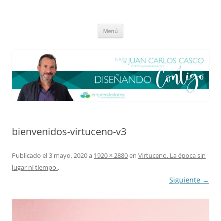
Saltar
al
El blog de Juan Carlos Casco
contenido
Nuestra visión sobre el Liderazgo y la Educación para el cambio
Menú
bienvenidos-virtuceno-v3
Publicado el
3 mayo, 2020
a
1920 × 2880
en
Virtuceno. La época sin
lugar ni tiempo.
.
Siguiente →