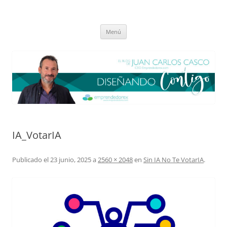
Saltar
al
El blog de Juan Carlos Casco
contenido
Nuestra visión sobre el Liderazgo y la Educación para el cambio
Menú
IA_VotarIA
Publicado el
23 junio, 2025
a
2560 × 2048
en
Sin IA No Te VotarIA
.