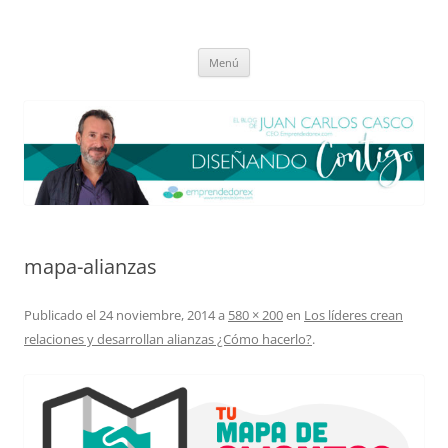
Saltar
al
El blog de Juan Carlos Casco
contenido
Nuestra visión sobre el Liderazgo y la Educación para el cambio
Menú
mapa-alianzas
Publicado el
24 noviembre, 2014
a
580 × 200
en
Los líderes crean
relaciones y desarrollan alianzas ¿Cómo hacerlo?
.