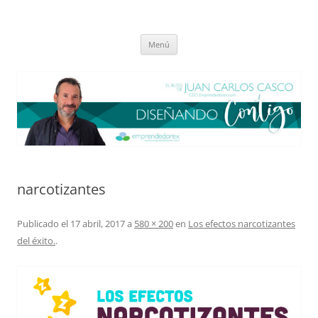
Saltar
al
El blog de Juan Carlos Casco
contenido
Nuestra visión sobre el Liderazgo y la Educación para el cambio
Menú
narcotizantes
Publicado el
17 abril, 2017
a
580 × 200
en
Los efectos narcotizantes
del éxito.
.