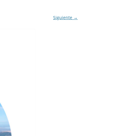
IGLO XXI.
PETENCIAS
Siguiente →
 MODELO 6-9
00 DE
ORES EN TU
IMIENTO EN
S PÚBLICAS
IENTO DEL
NOS PARA
ZGO
ERAZGO
ZGO