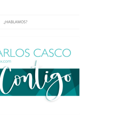
¿HABLAMOS?
RÁCTICAS Y
CONFERENCIAS
ENCIAS DE
CONÓCENOS UN POCO MÁS
O
ITORIAL EN
RACIÓN DE
ÓN
ÑA
EUROPEA.
NA NUEVA
NA NUEVA