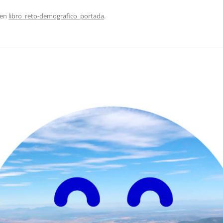
EDUCACIÓN PARA EL S
en
libro_reto-demografico_portada
.
DESARROLLO DE COM
GENÉRICAS DESDE EL
CÓMO CREAR 1.000.0
NUEVOS EMPRENDED
PAÍS
GESTIÓN DEL CONOC
LAS ADMINITRACIONE
UN NUEVO ENTENDIM
LIDERAZGO
GLOSARIO DE TÉRMI
TRABAJAR EL LIDERA
TUS RASGOS DE LID
TU MAPA DE LIDERA