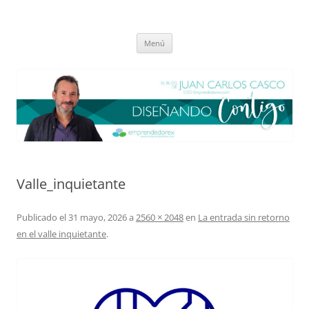
Saltar
al
El blog de Juan Carlos Casco
contenido
Nuestra visión sobre el Liderazgo y la Educación para el cambio
Menú
Valle_inquietante
Publicado el
31 mayo, 2026
a
2560 × 2048
en
La entrada sin retorno
en el valle inquietante
.