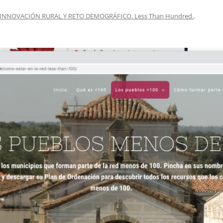
EDUCACIÓN PARA EL S
INNOVACIÓN RURAL Y RETO DEMOGRÁFICO. Less Than Hundred.
.
DESARROLLO DE COM
GENÉRICAS DESDE EL
CÓMO CREAR 1.000.0
NUEVOS EMPRENDED
PAÍS
GESTIÓN DEL CONOC
LAS ADMINITRACIONE
UN NUEVO ENTENDIM
LIDERAZGO
GLOSARIO DE TÉRMI
TRABAJAR EL LIDERA
TUS RASGOS DE LID
TU MAPA DE LIDERA