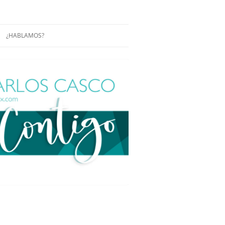
¿HABLAMOS?
RÁCTICAS Y
CONFERENCIAS
ENCIAS DE
CONÓCENOS UN POCO MÁS
O
ITORIAL EN
RACIÓN DE
ÓN
ÑA
EUROPEA.
NA NUEVA
NA NUEVA