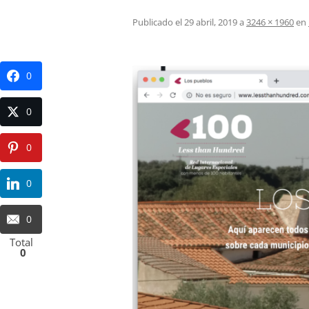
Publicado el
29 abril, 2019
a
3246 × 1960
en
0
0
0
0
0
Total
0