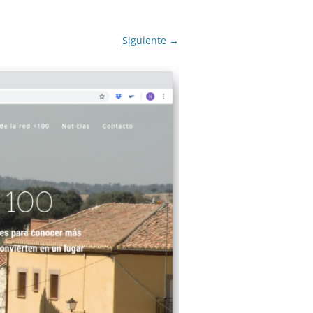
IGLO XXI.
PETENCIAS
Siguiente →
 MODELO 6-9
00 DE
ORES EN TU
IMIENTO EN
S PÚBLICAS
IENTO DEL
NOS PARA
ZGO
ERAZGO
ZGO