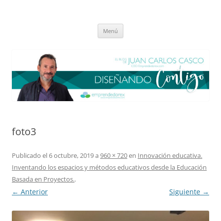
Saltar
al
El blog de Juan Carlos Casco
contenido
Nuestra visión sobre el Liderazgo y la Educación para el cambio
Menú
foto3
Publicado el
6 octubre, 2019
a
960 × 720
en
Innovación educativa.
Inventando los espacios y métodos educativos desde la Educación
Basada en Proyectos.
.
← Anterior
Siguiente →