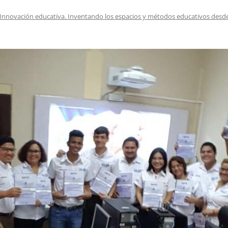
EDUCACIÓN PARA EL S
Innovación educativa. Inventando los espacios y métodos educativos desde
DESARROLLO DE COM
GENÉRICAS DESDE EL
CÓMO CREAR 1.000.0
NUEVOS EMPRENDED
PAÍS
GESTIÓN DEL CONOC
LAS ADMINITRACIONE
UN NUEVO ENTENDIM
LIDERAZGO
GLOSARIO DE TÉRMI
TRABAJAR EL LIDERA
TUS RASGOS DE LID
TU MAPA DE LIDERA