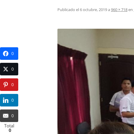
Publicado el
6 octubre, 2019
a
960 × 718
en
0
0
0
0
0
Total
0