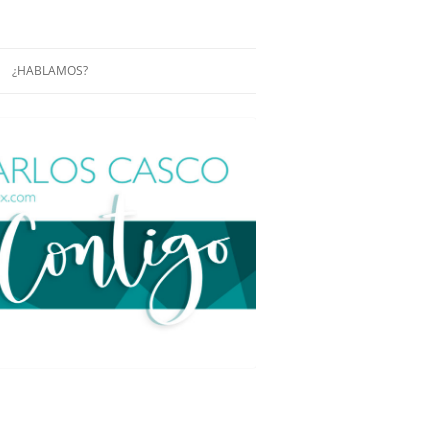
¿HABLAMOS?
RÁCTICAS Y
CONFERENCIAS
ENCIAS DE
CONÓCENOS UN POCO MÁS
O
ITORIAL EN
RACIÓN DE
ÓN
ÑA
EUROPEA.
NA NUEVA
NA NUEVA