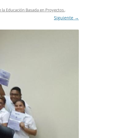
IGLO XXI.
 la Educación Basada en Proyectos.
.
PETENCIAS
Siguiente →
 MODELO 6-9
00 DE
ORES EN TU
IMIENTO EN
S PÚBLICAS
IENTO DEL
NOS PARA
ZGO
ERAZGO
ZGO