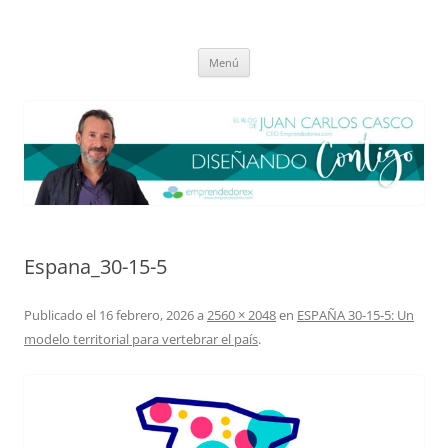
Saltar
al
El blog de Juan Carlos Casco
contenido
Nuestra visión sobre el Liderazgo y la Educación para el cambio
Menú
Espana_30-15-5
Publicado el
16 febrero, 2026
a
2560 × 2048
en
ESPAÑA 30-15-5: Un
modelo territorial para vertebrar el país
.