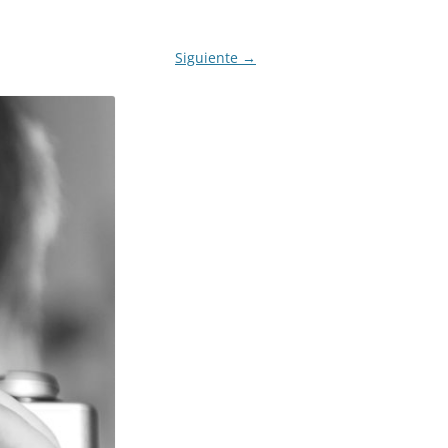
IGLO XXI.
PETENCIAS
Siguiente →
 MODELO 6-9
00 DE
ORES EN TU
IMIENTO EN
S PÚBLICAS
IENTO DEL
NOS PARA
ZGO
ERAZGO
ZGO