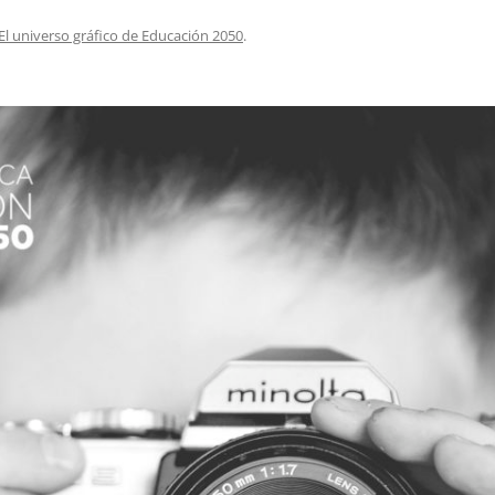
EDUCACIÓN PARA EL S
El universo gráfico de Educación 2050
.
DESARROLLO DE COM
GENÉRICAS DESDE EL
CÓMO CREAR 1.000.0
NUEVOS EMPRENDED
PAÍS
GESTIÓN DEL CONOC
LAS ADMINITRACIONE
UN NUEVO ENTENDIM
LIDERAZGO
GLOSARIO DE TÉRMI
TRABAJAR EL LIDERA
TUS RASGOS DE LID
TU MAPA DE LIDERA