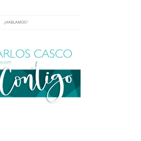
¿HABLAMOS?
RÁCTICAS Y
CONFERENCIAS
ENCIAS DE
CONÓCENOS UN POCO MÁS
O
ITORIAL EN
RACIÓN DE
ÓN
ÑA
EUROPEA.
NA NUEVA
NA NUEVA