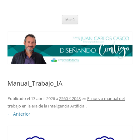
Saltar
al
El blog de Juan Carlos Casco
contenido
Nuestra visión sobre el Liderazgo y la Educación para el cambio
Menú
Manual_Trabajo_IA
Publicado el
13 abril, 2026
a
2560 × 2048
en
El nuevo manual del
trabajo en la era de la Inteligencia Artificial
.
← Anterior