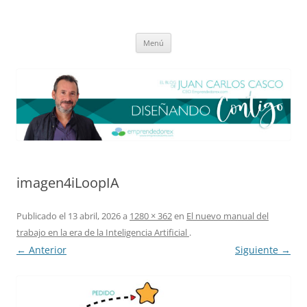
Saltar
al
El blog de Juan Carlos Casco
contenido
Nuestra visión sobre el Liderazgo y la Educación para el cambio
Menú
imagen4iLoopIA
Publicado el
13 abril, 2026
a
1280 × 362
en
El nuevo manual del
trabajo en la era de la Inteligencia Artificial
.
← Anterior
Siguiente →