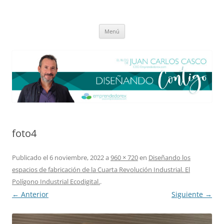
Saltar
al
El blog de Juan Carlos Casco
contenido
Nuestra visión sobre el Liderazgo y la Educación para el cambio
Menú
foto4
Publicado el
6 noviembre, 2022
a
960 × 720
en
Diseñando los
espacios de fabricación de la Cuarta Revolución Industrial. El
Polígono Industrial Ecodigital.
.
← Anterior
Siguiente →