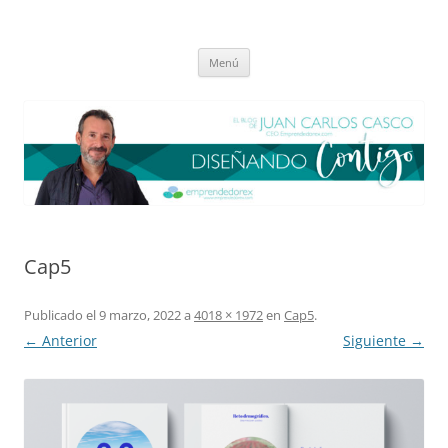
Saltar
al
El blog de Juan Carlos Casco
contenido
Nuestra visión sobre el Liderazgo y la Educación para el cambio
Menú
Cap5
Publicado el
9 marzo, 2022
a
4018 × 1972
en
Cap5
.
← Anterior
Siguiente →