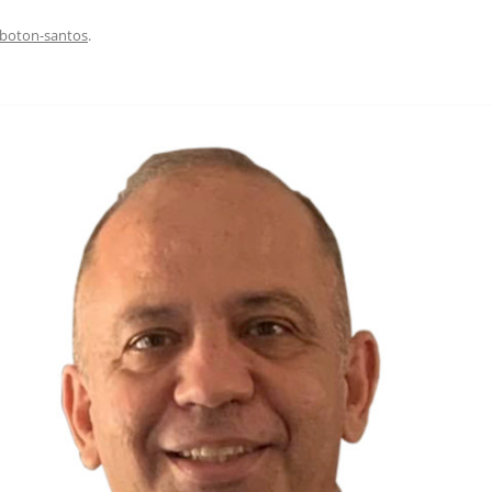
EDUCACIÓN PARA EL S
boton-santos
.
DESARROLLO DE COM
GENÉRICAS DESDE EL
CÓMO CREAR 1.000.0
NUEVOS EMPRENDED
PAÍS
GESTIÓN DEL CONOC
LAS ADMINITRACIONE
UN NUEVO ENTENDIM
LIDERAZGO
GLOSARIO DE TÉRMI
TRABAJAR EL LIDERA
TUS RASGOS DE LID
TU MAPA DE LIDERA