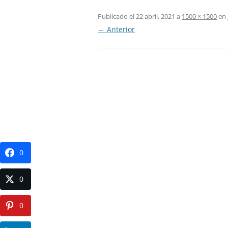
Publicado el
22 abril, 2021
a
1500 × 1500
en
← Anterior
0
0
0