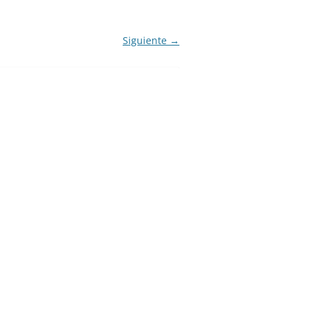
IGLO XXI.
PETENCIAS
Siguiente →
 MODELO 6-9
00 DE
ORES EN TU
IMIENTO EN
S PÚBLICAS
IENTO DEL
NOS PARA
ZGO
ERAZGO
ZGO