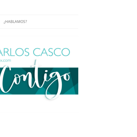
¿HABLAMOS?
RÁCTICAS Y
CONFERENCIAS
ENCIAS DE
CONÓCENOS UN POCO MÁS
O
ITORIAL EN
RACIÓN DE
ÓN
ÑA
EUROPEA.
NA NUEVA
NA NUEVA