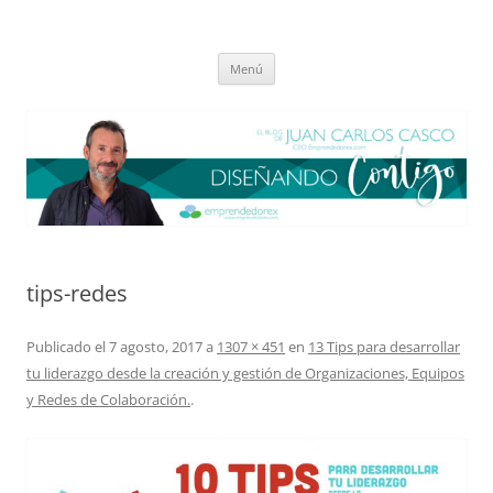
Saltar
al
El blog de Juan Carlos Casco
contenido
Nuestra visión sobre el Liderazgo y la Educación para el cambio
Menú
tips-redes
Publicado el
7 agosto, 2017
a
1307 × 451
en
13 Tips para desarrollar
tu liderazgo desde la creación y gestión de Organizaciones, Equipos
y Redes de Colaboración.
.