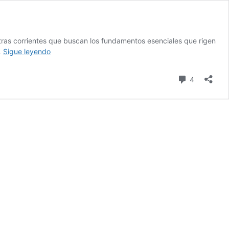
 otras corrientes que buscan los fundamentos esenciales que rigen
Como
…
Sigue leyendo
es
adentro
comentari
4
es
afuera.
Como
es
arriba
es
abajo.