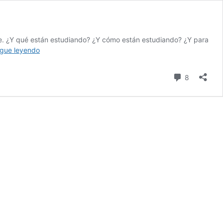
te. ¿Y qué están estudiando? ¿Y cómo están estudiando? ¿Y para
Salvemos
igue leyendo
a
nuestros
comentari
8
jóvenes
del
sistema
educativo.