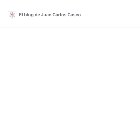
crisis
de
El blog de Juan Carlos Casco
los
part
polít