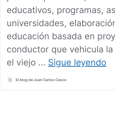
educativos, programas, as
universidades, elaboración
educación basada en proye
conductor que vehicula l
10
el viejo …
Sigue leyendo
Técn
educ
para
El blog de Juan Carlos Casco
desar
la
Educ
Basa
en
Proye
Com